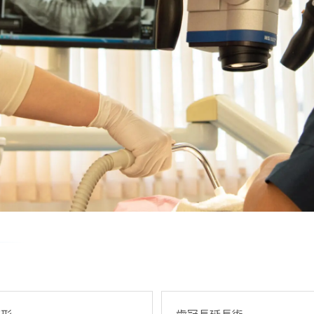
整形
歯冠長延長術