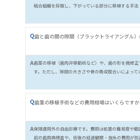
結合組織を採取し、下がっている部分に移植する手法
Q
歯と歯の間の隙間（ブラックトライアングル）
A
歯茎の移植（歯肉弁移動術など）や、歯の形を微修正
す。ただし、隙間の大きさや骨の吸収度合いによって
Q
歯茎の移植手術などの費用相場はいくらですか
A
保険適用外の自由診療です。費用は処置の難易度や範
前の歯周病検査や、術後の経過観察・抜糸の費用が別