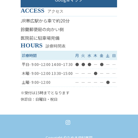
ACCESS
アクセス
JR帯広駅から車で約20分
鈴蘭郵便局の向かい側
医院前に駐車場完備
HOURS
診療時間表
診療時間
月
火
水
木
金
土
日
平日- 9:00~12:00 14:00~17:30
●
●
●
―
●
―
―
木曜- 9:00~12:00 13:30~15:00
―
―
―
●
―
―
―
土曜- 9:00~12:00
―
―
―
―
―
●
―
※受付は15時までとなります
休診日：日曜日・祝日
Copyright ©なめき歯科医院