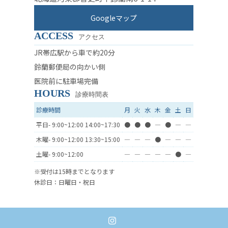
Googleマップ
ACCESS
アクセス
JR帯広駅から車で約20分
鈴蘭郵便局の向かい側
医院前に駐車場完備
HOURS
診療時間表
診療時間
月
火
水
木
金
土
日
平日- 9:00~12:00 14:00~17:30
●
●
●
―
●
―
―
木曜- 9:00~12:00 13:30~15:00
―
―
―
●
―
―
―
土曜- 9:00~12:00
―
―
―
―
―
●
―
※受付は15時までとなります
休診日：日曜日・祝日