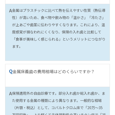
A
金属はプラスチックに比べて熱を伝えやすい性質（熱伝導
性）が高いため、食べ物や飲み物の「温かさ」「冷たさ」
が上あごや歯茎に伝わりやすくなります。これにより、温
度感覚が損なわれにくくなり、保険の入れ歯と比較して
「食事が美味しく感じられる」というメリットにつながり
ます。
Q
金属床義歯の費用相場はどのくらいですか？
A
保険適用外の自由診療です。部分入れ歯か総入れ歯か、ま
た使用する金属の種類により異なります。一般的な相場
（片顎・税込）として、コバルトクロム床で「20万〜35
万円前後」、より軽くて生体親和性の高いチタン床で「35